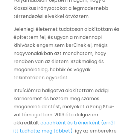
Folyamatosan képzem magam, hogy a
klasszikus irányzatokat a legmodernebb
térrendezési elvekkel ötvözzem.
Jelenlegi életemet tudatosan alakítottam és
építettem fel, és ugyan a mindennapi
kihívások engem sem kerülnek el, mégis
nagyvonalakban azt mondhatom, hogy
rendben van az életem. Szakmailag és
magánéletileg, hobbik és vágyak
tekintetében egyaránt.
Intuíciómra hallgatva alakítottam eddigi
karrieremet és hoztam meg számos
magánéleti döntést, melyeket a Feng Shui-
val támogattam. 2013 óta dolgozom
akkreditált
coachként és trénerként (erről
itt tudhatsz meg többet)
, így az emberekre