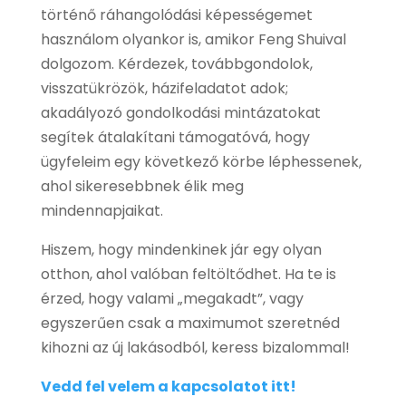
történő ráhangolódási képességemet
használom olyankor is, amikor Feng Shuival
dolgozom. Kérdezek, továbbgondolok,
visszatükrözök, házifeladatot adok;
akadályozó gondolkodási mintázatokat
segítek átalakítani támogatóvá, hogy
ügyfeleim egy következő körbe léphessenek,
ahol sikeresebbnek élik meg
mindennapjaikat.
Hiszem, hogy mindenkinek jár egy olyan
otthon, ahol valóban feltöltődhet. Ha te is
érzed, hogy valami „megakadt”, vagy
egyszerűen csak a maximumot szeretnéd
kihozni az új lakásodból, keress bizalommal!
Vedd fel velem a kapcsolatot itt!