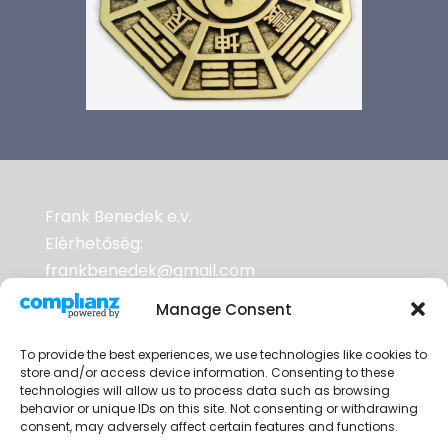
Frank Benedek e.v.
Elérhetőség:
frankbenedek@gmail.com
Adószám: 70953352-2-33
Manage Consent
To provide the best experiences, we use technologies like cookies to
A weboldalak tárhelyszolgáltatója a
store and/or access device information. Consenting to these
RackHost Kft. Adószám: 25333572-2-06
technologies will allow us to process data such as browsing
behavior or unique IDs on this site. Not consenting or withdrawing
Cégjegyzékszám: 06 10 000489
consent, may adversely affect certain features and functions.