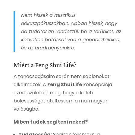
Nem hiszek a misztikus
hókuszpókuszokban. Abban hiszek, hogy
ha tudatosan rendezzük be a terünket, az
közvetlen hatással van a gondolatainkra
és az eredményeinkre.
Miért a Feng Shui Life?
A tanácsadásaim során nem sablonokat
alkalmazok. A
Feng Shui Life
koncepciója
azért született meg, hogy a keleti
bölcsességet átültessem a mai magyar
valóságba.
Miben tudok segíteni neked?
Tudatosság:
Segítek felismerni a