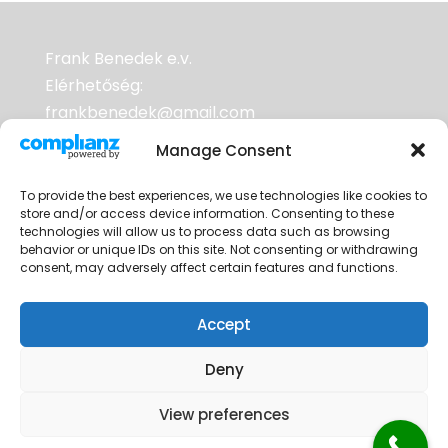
Frank Benedek e.v.
Elérhetőség:
frankbenedek@gmail.com
Adószám: 70953352-2-33
Manage Consent
To provide the best experiences, we use technologies like cookies to
A weboldalak tárhelyszolgáltatója a
store and/or access device information. Consenting to these
RackHost Kft. Adószám: 25333572-2-06
technologies will allow us to process data such as browsing
behavior or unique IDs on this site. Not consenting or withdrawing
Cégjegyzékszám: 06 10 000489
consent, may adversely affect certain features and functions.
Accept
Deny
View preferences