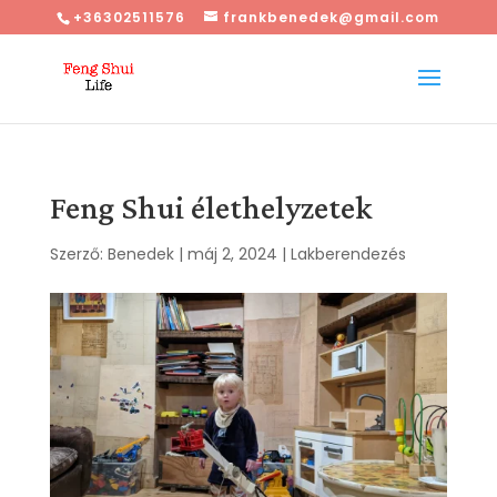
+36302511576
frankbenedek@gmail.com
Feng Shui élethelyzetek
Szerző:
Benedek
|
máj 2, 2024
|
Lakberendezés