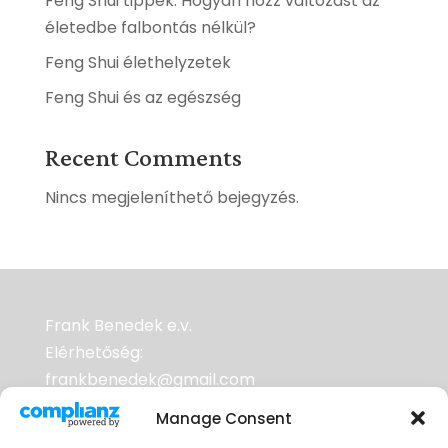
Feng Shui tippek: Hogyan hozz változást az
életedbe falbontás nélkül?
Feng Shui élethelyzetek
Feng Shui és az egészség
Recent Comments
Nincs megjeleníthető bejegyzés.
Frank Benedek e.v.
Elérhetőség:
frankbenedek@gmail.com
Adószám: 70953352-2-33
Manage Consent