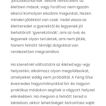
’játszadozhatnak’ velünk felnőttként az
életben mások; vagy fordítva: nem igazán
sikerül komolyan elszánni magunkat, hiszen
minden játékból van csak. Vedd vissza az
életteredet a gyerektől és legyenek jól
behatárolt ’gyerekzónák’, ami az övé, és
legyenek olyan területek, ami nem játék,
hanem felnőtt témájú dolgokkal van
rendezetten megcsinálva.
Ha szeretnél változtatni az életed egy-egy
helyzetén, alkalmazz olyan megoldásokat,
amelyeket eddig nem próbáltál. A Feng Shui
évezredes hagyományokkal bír és nagyon
praktikus módokon segítek a vágyott helyzet
elérésében. Ha megvan a felnőtt tered a
lakásban, akkor lehetőséget biztosítasz saját