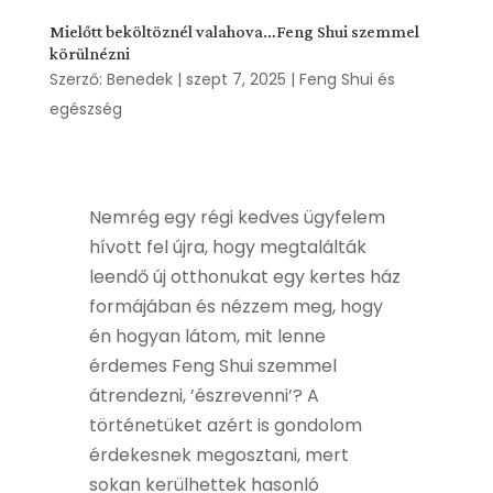
Mielőtt beköltöznél valahova…Feng Shui szemmel
körülnézni
Szerző:
Benedek
|
szept 7, 2025
|
Feng Shui és
egészség
Nemrég egy régi kedves ügyfelem
hívott fel újra, hogy megtalálták
leendő új otthonukat egy kertes ház
formájában és nézzem meg, hogy
én hogyan látom, mit lenne
érdemes Feng Shui szemmel
átrendezni, ’észrevenni’? A
történetüket azért is gondolom
érdekesnek megosztani, mert
sokan kerülhettek hasonló