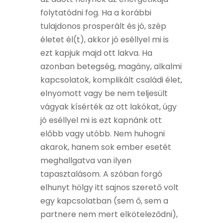
folytatódni fog. Ha a korábbi
tulajdonos prosperált és jó, szép
életet él(t), akkor jó eséllyel mi is
ezt kapjuk majd ott lakva. Ha
azonban betegség, magány, alkalmi
kapcsolatok, komplikált családi élet,
elnyomott vagy be nem teljesült
vágyak kísérték az ott lakókat, úgy
jó eséllyel mi is ezt kapnánk ott
előbb vagy utóbb. Nem huhogni
akarok, hanem sok ember esetét
meghallgatva van ilyen
tapasztalásom. A szóban forgó
elhunyt hölgy itt sajnos szerető volt
egy kapcsolatban (sem ő, sem a
partnere nem mert elköteleződni),