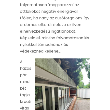
folyamatosan ’megsorozza’ az
ottlakókat negatív energiával
(főleg, ha nagy az autóforgalom, így
érdemes elkerülni eleve az ilyen
elhelyezkedésű ingatlanokat.
Képzeld el, mintha folyamatosan kis
nyilakkal támadnának és
védekezned kellene…
A
házas
pár
mind
két
tagja
kreati
vitás