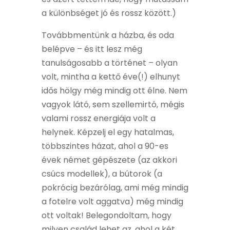
a különbséget jó és rossz között.)
Továbbmentünk a házba, és oda
belépve – és itt lesz még
tanulságosabb a történet – olyan
volt, mintha a kettő éve(!) elhunyt
idős hölgy még mindig ott élne. Nem
vagyok látó, sem szellemirtó, mégis
valami rossz energiája volt a
helynek. Képzelj el egy hatalmas,
többszintes házat, ahol a 90-es
évek német gépészete (az akkori
csúcs modellek), a bútorok (a
pokrócig bezárólag, ami még mindig
a fotelre volt aggatva) még mindig
ott voltak! Belegondoltam, hogy
milyen család lehet az, ahol a két