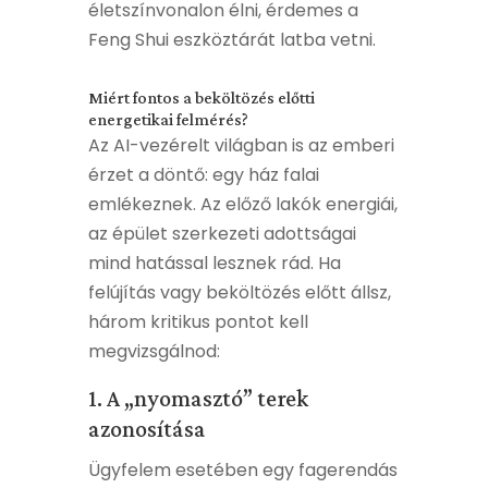
életszínvonalon élni, érdemes a
Feng Shui eszköztárát latba vetni.
Miért fontos a beköltözés előtti
energetikai felmérés?
Az AI-vezérelt világban is az emberi
érzet a döntő: egy ház falai
emlékeznek. Az előző lakók energiái,
az épület szerkezeti adottságai
mind hatással lesznek rád. Ha
felújítás vagy beköltözés előtt állsz,
három kritikus pontot kell
megvizsgálnod:
1. A „nyomasztó” terek
azonosítása
Ügyfelem esetében egy fagerendás