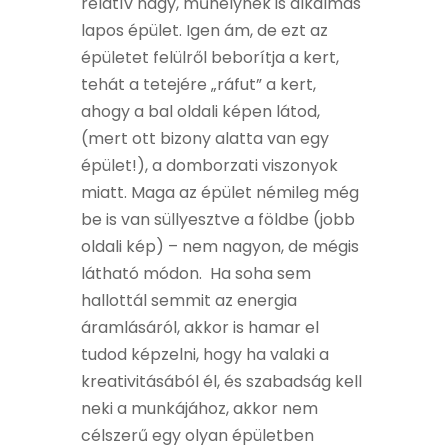
relatív nagy, műhelynek is alkalmas
lapos épület. Igen ám, de ezt az
épületet felülről beborítja a kert,
tehát a tetejére „ráfut” a kert,
ahogy a bal oldali képen látod,
(mert ott bizony alatta van egy
épület!), a domborzati viszonyok
miatt. Maga az épület némileg még
be is van süllyesztve a földbe (jobb
oldali kép) – nem nagyon, de mégis
látható módon. Ha soha sem
hallottál semmit az energia
áramlásáról, akkor is hamar el
tudod képzelni, hogy ha valaki a
kreativitásából él, és szabadság kell
neki a munkájához, akkor nem
célszerű egy olyan épületben