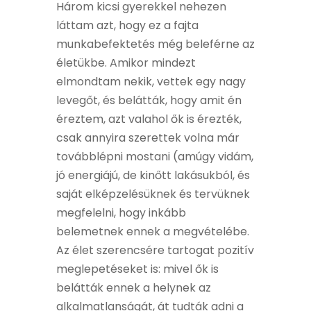
Három kicsi gyerekkel nehezen
láttam azt, hogy ez a fajta
munkabefektetés még beleférne az
életükbe. Amikor mindezt
elmondtam nekik, vettek egy nagy
levegőt, és belátták, hogy amit én
éreztem, azt valahol ők is érezték,
csak annyira szerettek volna már
továbblépni mostani (amúgy vidám,
jó energiájú, de kinőtt lakásukból, és
saját elképzelésüknek és tervüknek
megfelelni, hogy inkább
belemetnek ennek a megvételébe.
Az élet szerencsére tartogat pozitív
meglepetéseket is: mivel ők is
belátták ennek a helynek az
alkalmatlanságát, át tudták adni a