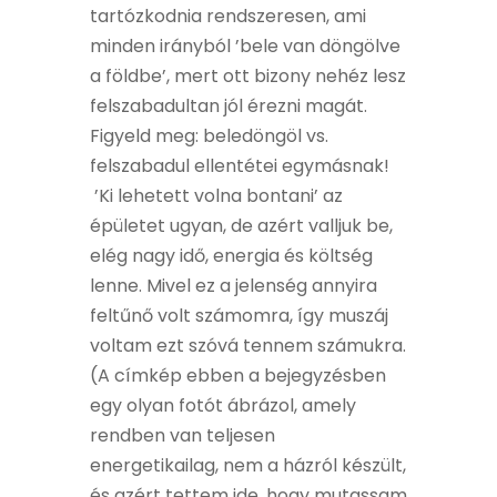
tartózkodnia rendszeresen, ami
minden irányból ’bele van döngölve
a földbe’, mert ott bizony nehéz lesz
felszabadultan jól érezni magát.
Figyeld meg: beledöngöl vs.
felszabadul ellentétei egymásnak!
’Ki lehetett volna bontani’ az
épületet ugyan, de azért valljuk be,
elég nagy idő, energia és költség
lenne. Mivel ez a jelenség annyira
feltűnő volt számomra, így muszáj
voltam ezt szóvá tennem számukra.
(A címkép ebben a bejegyzésben
egy olyan fotót ábrázol, amely
rendben van teljesen
energetikailag, nem a házról készült,
és azért tettem ide, hogy mutassam