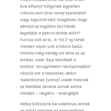
éve elhunyt hölgynek egyetlen
rokona sem érez annyi szeretetet
vagy együttérzést magában, hogy
elintézi az ingatlan kiürítését
legalább a piacra dobás előtt?
Furcsa volt ez is… A-tól Z-ig tehát
minden olyan volt a házon belül,
mintha még mindig ott élne az az
ember, csak ’épp kiszaladt a
boltba’. Ha ügyfeleim nézőpontjából
nézzük ezt a helyzetet, akkor
’beköltöztek (volna) valaki másnak
az életébe, átvéve annak szinte
minden – negatív – energiáját.
Hiába költözünk be valahova, annak
az adott helynek az energetikája