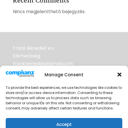
Recent Comments
Nincs megjeleníthető bejegyzés.
Frank Benedek e.v.
Elérhetőség:
frankbenedek@gmail.com
Adószám: 70953352-2-33
Manage Consent
To provide the best experiences, we use technologies like cookies to
A weboldalak tárhelyszolgáltatója a
store and/or access device information. Consenting to these
RackHost Kft. Adószám: 25333572-2-06
technologies will allow us to process data such as browsing
behavior or unique IDs on this site. Not consenting or withdrawing
Cégjegyzékszám: 06 10 000489
consent, may adversely affect certain features and functions.
Accept