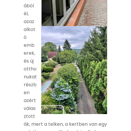
ából
él,
azaz
alkot
ó
emb
erek,
és új
ottho
nukat
részb
en
azért
válas
ztott
ák, mert a telken, a kertben van egy