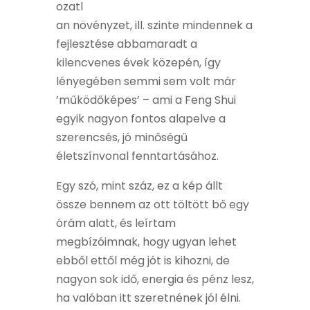
ozatl
an növényzet, ill. szinte mindennek a
fejlesztése abbamaradt a
kilencvenes évek közepén, így
lényegében semmi sem volt már
’működőképes’ – ami a Feng Shui
egyik nagyon fontos alapelve a
szerencsés, jó minőségű
életszínvonal fenntartásához.
Egy szó, mint száz, ez a kép állt
össze bennem az ott töltött bő egy
órám alatt, és leírtam
megbízóimnak, hogy ugyan lehet
ebből ettől még jót is kihozni, de
nagyon sok idő, energia és pénz lesz,
ha valóban itt szeretnének jól élni.