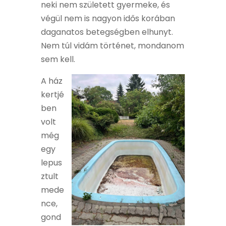
neki nem született gyermeke, és
végül nem is nagyon idős korában
daganatos betegségben elhunyt.
Nem túl vidám történet, mondanom
sem kell.
A ház
kertjé
ben
volt
még
egy
lepus
ztult
mede
nce,
gond