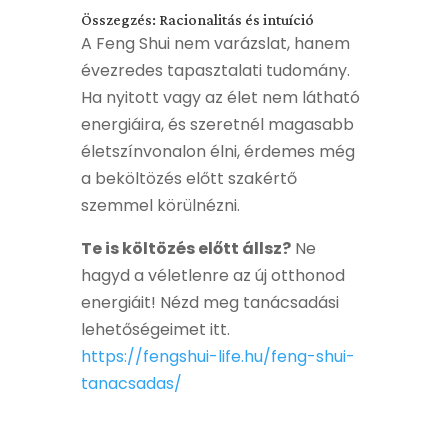
Összegzés: Racionalitás és intuíció
A Feng Shui nem varázslat, hanem
évezredes tapasztalati tudomány.
Ha nyitott vagy az élet nem látható
energiáira, és szeretnél magasabb
életszínvonalon élni, érdemes még
a beköltözés előtt szakértő
szemmel körülnézni.
Te is költözés előtt állsz?
Ne
hagyd a véletlenre az új otthonod
energiáit!
Nézd meg tanácsadási
lehetőségeimet itt.
https://fengshui-life.hu/feng-shui-
tanacsadas/