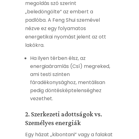
megoldás szó szerint
„beledöngölte” az embert a
padlóba. A Feng Shui szemével
nézve ez egy folyamatos
energetikai nyomást jelent az ott
lakókra.
Ha ilyen térben élsz, az
energiaáramlás (Csí) megreked,
ami testi szinten
fáradékonysághoz, mentálisan
pedig döntésképtelenséghez
vezethet.
2. Szerkezeti adottságok vs.
Személyes energiák
Egy házat „kibontani” vagy a falakat