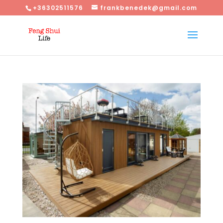
+36302511576
frankbenedek@gmail.com