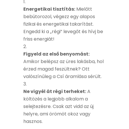
Energetikai tisztítás:
Mielőtt
bebútorozol, végezz egy alapos
fizikai és energetikai takarítást.
Engedd ki a „régi” levegőt és hívj be
friss energiát!
Figyeld az első benyomást:
Amikor belépsz az üres lakásba, hol
érzed magad feszültnek? Ott
valószínűleg a Csí áramlása sérült.
Ne vigyél át régi terheket:
A
költözés a legjobb alkalom a
selejtezésre. Csak azt vidd az új
helyre, ami örömöt okoz vagy
hasznos.