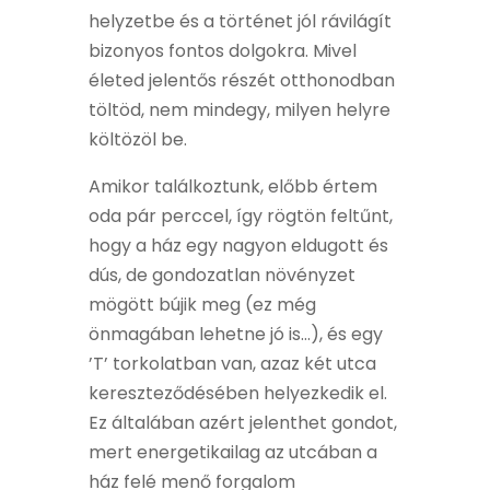
helyzetbe és a történet jól rávilágít
bizonyos fontos dolgokra. Mivel
életed jelentős részét otthonodban
töltöd, nem mindegy, milyen helyre
költözöl be.
Amikor találkoztunk, előbb értem
oda pár perccel, így rögtön feltűnt,
hogy a ház egy nagyon eldugott és
dús, de gondozatlan növényzet
mögött bújik meg (ez még
önmagában lehetne jó is…), és egy
’T’ torkolatban van, azaz két utca
kereszteződésében helyezkedik el.
Ez általában azért jelenthet gondot,
mert energetikailag az utcában a
ház felé menő forgalom